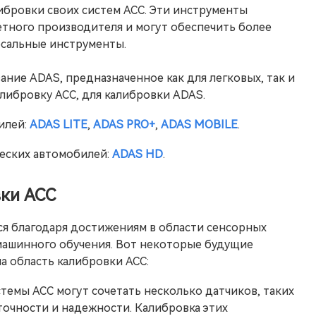
бровки своих систем ACC. Эти инструменты
етного производителя и могут обеспечить более
рсальные инструменты.
ние ADAS, предназначенное как для легковых, так и
либровку ACC, для калибровки ADAS.
илей:
ADAS LITE
,
ADAS PRO+
,
ADAS MOBILE
.
еских автомобилей:
ADAS HD
.
ки ACC
ся благодаря достижениям в области сенсорных
 машинного обучения. Вот некоторые будущие
а область калибровки ACC:
темы ACC могут сочетать несколько датчиков, таких
 точности и надежности. Калибровка этих