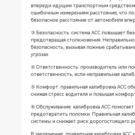
впереди идущим транспортным средством.
ошибочным измерениям расстояния, что по
безопасное расстояние от автомобиля впе
③ Безопасность: система ACC повышает безо
предотвращая столкновения. Неправильно
безопасность, вызывая ложные срабатыван
угрозах.
④ Ответственность: производитель или по
ответственность, если неправильная калиб
⑤ Комфорт: правильная калибровка ACC об
снижая стресс водителя и повышая комфор
⑥ Обслуживание: калибровка ACC помогает
предотвратить поломки. Правильная кали
системы и снижает риск дорогостоящего р
В заключение, правильная калибровка ACC 