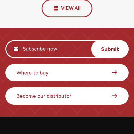
VIEW All
Submit
Where to buy
Become our distributor