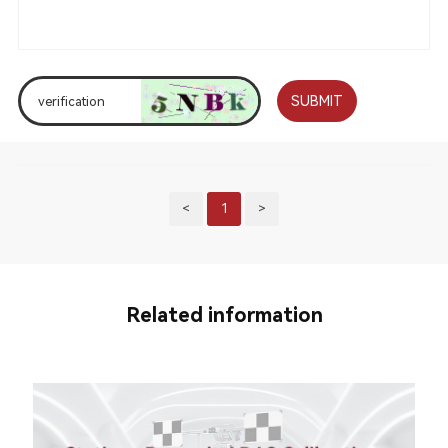
SUBMIT
<
1
>
Related information