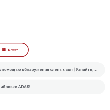
Return
upper： Повысьте свою безопасность с помощью обнаружения слепых зон | Узнайте, как это работает
алибровке ADAS!