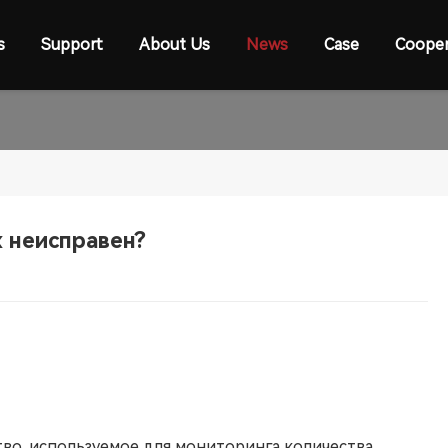
s
Support
About Us
News
Case
Cooper
x неисправен?
во, используемое для мониторинга количества