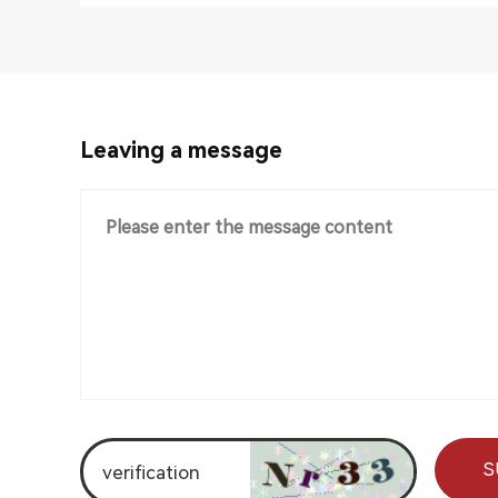
Leaving a message
S