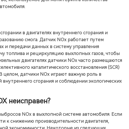
автомобиля.
сгорании в двигателях внутреннего сгорания и
разованию смога. Датчик NOx работает путем
х и передачи данных в систему управления
ачу топлива и рециркуляцию выхлопных газов, чтобы
зельных двигателях датчики NOx часто размещаются
селективного каталитического восстановления (SCR)
В целом, датчики NOx играют важную роль в
 внутреннего сгорания и соблюдении экологических
NOX неисправен?
 выбросов NOx в выхлопной системе автомобиля. Если
сти к снижению производительности двигателя,
ной экономичности. Некоторые из следующих