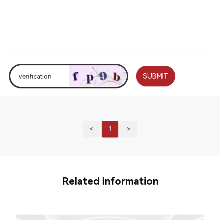
SUBMIT
<
1
>
Related information