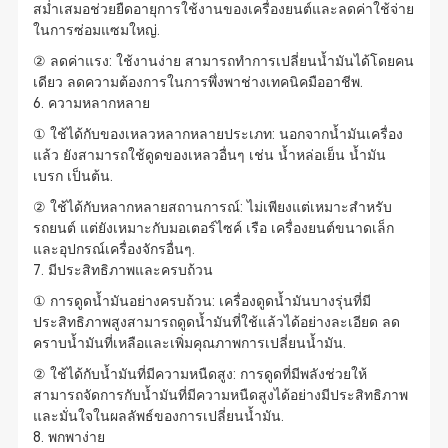
สม่ำเสมอช่วยยืดอายุการใช้งานของเครื่องยนต์และลดค่าใช้จ่าย
ในการซ่อมแซมใหญ่.
② ลดค่าแรง: ใช้งานง่าย สามารถทำการเปลี่ยนน้ำมันได้โดยคน
เดียว ลดความต้องการในการพึ่งพาช่างเทคนิคมืออาชีพ.
6. ความหลากหลาย
① ใช้ได้กับของเหลวหลากหลายประเภท: นอกจากน้ำมันเครื่อง
แล้ว ยังสามารถใช้ดูดของเหลวอื่นๆ เช่น น้ำหล่อเย็น น้ำมัน
เบรก เป็นต้น.
② ใช้ได้กับหลากหลายสถานการณ์: ไม่เพียงแต่เหมาะสำหรับ
รถยนต์ แต่ยังเหมาะกับมอเตอร์ไซค์ เรือ เครื่องยนต์ขนาดเล็ก
และอุปกรณ์เครื่องจักรอื่นๆ.
7. มีประสิทธิภาพและครบถ้วน
① การดูดน้ำมันอย่างครบถ้วน: เครื่องดูดน้ำมันบางรุ่นที่มี
ประสิทธิภาพสูงสามารถดูดน้ำมันที่ใช้แล้วได้อย่างละเอียด ลด
คราบน้ำมันที่เหลือและเพิ่มคุณภาพการเปลี่ยนน้ำมัน.
② ใช้ได้กับน้ำมันที่มีความหนืดสูง: การดูดที่มีพลังช่วยให้
สามารถจัดการกับน้ำมันที่มีความหนืดสูงได้อย่างมีประสิทธิภาพ
และมั่นใจในผลลัพธ์ของการเปลี่ยนน้ำมัน.
8. พกพาง่าย