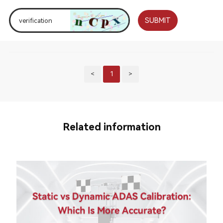
SUBMIT
<
1
>
Related information