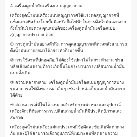
4. เครื่องดูดน้ำมันเครื่องแบบสุญญากาศ
เครื่องดูดน้ำมันเครื่องแบบสุญญากาศใช้แรงดูดสุญญากาศที่
แข็งแกร่งที่สร้างโดยปั๊มมือหรือปั๊มไฟฟ้าในการดึงน้ำมันออกจาก
ถังน้ำมันโดยตรง คุณสมบัติของเครื่องดูดน้ำมันเครื่องแบบ
สุญญากาศประกอบด้วย:
① การดูดน้ำมันอย่างทั่วถึง: การดูดสุญญากาศที่ทรงพลังสามารถ
ดึงน้ำมันเก่าออกมาได้อย่างทั่วถึงมากขึ้น.
② การใช้งานที่ปลอดภัย: ไม่ต้องใช้เปลวไฟในการทำงาน ช่วย
หลีกเลี่ยงอันตรายที่อาจเกิดขึ้นในกระบวนการเปลี่ยนถ่ายน้ำมัน
แบบดั้งเดิม.
③ ความหลากหลาย: เครื่องดูดน้ำมันเครื่องแบบสุญญากาศบาง
รุ่นสามารถใช้ดึงของเหลวอื่นๆ เช่น น้ำหล่อเย็นและน้ำมันเบรก
ได้ด้วย.
④ สถานการณ์ที่ใช้ได้: เหมาะสำหรับยานพาหนะและอุปกรณ์
เครื่องจักรที่ต้องการการเปลี่ยนถ่ายน้ำมันที่มีประสิทธิภาพและ
สะอาด.
เครื่องดูดน้ำมันเครื่องแต่ละประเภทมีข้อดีและข้อเสียที่แตกต่าง
กัน และผู้ใช้สามารถเลือกอุปกรณ์ที่เหมาะสมที่สุดตามความ