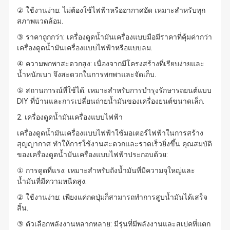
② ใช้งานง่าย: ไม่ต้องใช้ไฟฟ้าหรืออากาศอัด เหมาะสำหรับทุก
สภาพแวดล้อม.
③ ราคาถูกกว่า: เครื่องดูดน้ำมันเครื่องแบบมือมีราคาที่คุ้มค่ากว่า
เครื่องดูดน้ำมันเครื่องแบบไฟฟ้าหรือแบบลม.
④ ความพกพาสะดวกสูง: เนื่องจากมีโครงสร้างที่เรียบง่ายและ
น้ำหนักเบา จึงสะดวกในการพกพาและจัดเก็บ.
⑤ สถานการณ์ที่ใช้ได้: เหมาะสำหรับการบำรุงรักษารถยนต์แบบ
DIY ที่บ้านและการเปลี่ยนถ่ายน้ำมันของเครื่องยนต์ขนาดเล็ก.
2. เครื่องดูดน้ำมันเครื่องแบบไฟฟ้า
เครื่องดูดน้ำมันเครื่องแบบไฟฟ้าใช้มอเตอร์ไฟฟ้าในการสร้าง
สุญญากาศ ทำให้การใช้งานสะดวกและรวดเร็วยิ่งขึ้น คุณสมบัติ
ของเครื่องดูดน้ำมันเครื่องแบบไฟฟ้าประกอบด้วย:
① การดูดที่แรง: เหมาะสำหรับถังน้ำมันที่มีความจุใหญ่และ
น้ำมันที่มีความหนืดสูง.
② ใช้งานง่าย: เพียงแค่กดปุ่มก็สามารถทำการสูบน้ำมันได้เสร็จ
สิ้น.
③ ตัวเลือกพลังงานหลากหลาย: มีรุ่นที่มีพลังงานและสเปคที่แตก