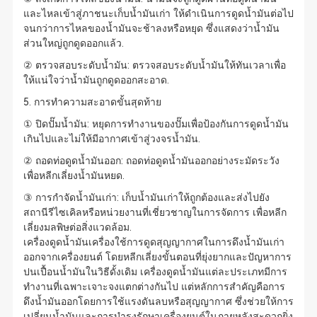
และไหลเข้าสู่ภาชนะเก็บน้ำมันเก่า ให้ดำเนินการดูดน้ำมันต่อไป
จนกว่าการไหลของน้ำมันจะช้าลงหรือหยุด ซึ่งแสดงว่าน้ำมัน
ส่วนใหญ่ถูกดูดออกแล้ว.
② ตรวจสอบระดับน้ำมัน: ตรวจสอบระดับน้ำมันให้ทันเวลาเพื่อ
ให้แน่ใจว่าน้ำมันถูกดูดออกสะอาด.
5. การทำความสะอาดขั้นสุดท้าย
① ปิดปั๊มน้ำมัน: หยุดการทำงานของปั๊มเพื่อป้องกันการดูดน้ำมัน
เกินไปและไม่ให้มีอากาศเข้าสู่วงจรน้ำมัน.
② ถอดท่อดูดน้ำมันออก: ถอดท่อดูดน้ำมันออกอย่างระมัดระวัง
เพื่อหลีกเลี่ยงน้ำมันหยด.
③ การกำจัดน้ำมันเก่า: เก็บน้ำมันเก่าให้ถูกต้องและส่งไปยัง
สถานีรีไซเคิลหรือหน่วยงานที่เชี่ยวชาญในการจัดการ เพื่อหลีก
เลี่ยงมลพิษต่อสิ่งแวดล้อม.
เครื่องดูดน้ำมันเครื่องใช้การดูดสุญญากาศในการดึงน้ำมันเก่า
ออกจากเครื่องยนต์ โดยหลีกเลี่ยงขั้นตอนที่ยุ่งยากและปัญหาการ
ปนเปื้อนน้ำมันในวิธีดั้งเดิม เครื่องดูดน้ำมันแต่ละประเภทมีการ
ทำงานที่เฉพาะเจาะจงแตกต่างกันไป แต่หลักการสำคัญคือการ
ดึงน้ำมันออกโดยการใช้แรงดันลบหรือสุญญากาศ ซึ่งช่วยให้การ
เปลี่ยนน้ำมันและการบำรุงรักษาเครื่องยนต์ในภายหลังสะดวกยิ่ง