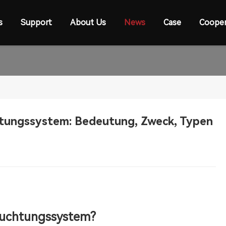
s
Support
About Us
News
Case
Cooper
htungssystem: Bedeutung, Zweck, Typen
leuchtungssystem?