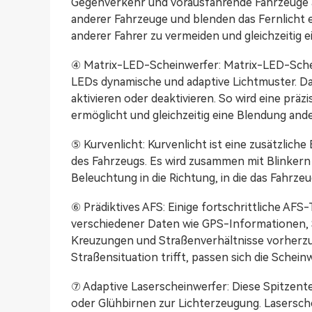
Gegenverkehr und vorausfahrende Fahrzeuge 
anderer Fahrzeuge und blenden das Fernlicht 
anderer Fahrer zu vermeiden und gleichzeitig 
④ Matrix-LED-Scheinwerfer: Matrix-LED-Schei
LEDs dynamische und adaptive Lichtmuster. D
aktivieren oder deaktivieren. So wird eine pr
ermöglicht und gleichzeitig eine Blendung an
⑤ Kurvenlicht: Kurvenlicht ist eine zusätzlic
des Fahrzeugs. Es wird zusammen mit Blinkern
Beleuchtung in die Richtung, in die das Fahrze
⑥ Prädiktives AFS: Einige fortschrittliche AF
verschiedener Daten wie GPS-Informationen
Kreuzungen und Straßenverhältnisse vorherzu
Straßensituation trifft, passen sich die Schei
⑦ Adaptive Laserscheinwerfer: Diese Spitzent
oder Glühbirnen zur Lichterzeugung. Lasersche