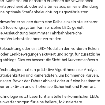
an. Kameras und Sensoren erkennen die Anwesenheit
entsprechend ab oder schalten es aus, um eine Blendung
eine optimale Straßenbeleuchtung zu gewährleisten.
nwerfer erzeugen durch eine Reihe einzeln steuerbarer
as Steuerungssystem kann einzelne LEDs gezielt
äzise Ausleuchtung bestimmter Fahrbahnbereiche
derer Verkehrsteilnehmer vermieden.
he Beleuchtung oder ein LED-Modul an den vorderen Ecken
 oder Lenkbewegungen aktiviert und sorgt für zusätzliche
ug abbiegt. Dies verbessert die Sicht bei Kurvenmanövern.
S-Technologien nutzen prädiktive Algorithmen zur Analyse
, Straßenkarten und Kameradaten, um kommende Kurven,
sagen. Bevor der Fahrer abbiegt oder auf eine bestimmte
nwerfer aktiv an und erhöhen so Sicherheit und Komfort.
echnologie nutzt Laserlicht anstelle herkömmlicher LEDs
inwerfer sorgen für eine hellere, fokussiertere