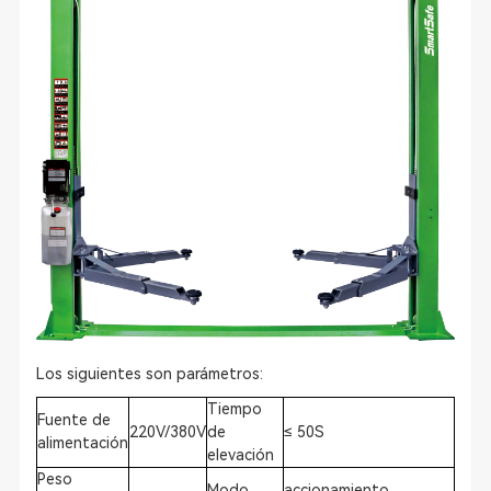
Los siguientes son parámetros:
Tiempo
Fuente de
220V/380V
de
≤ 50S
alimentación
elevación
Peso
Modo
accionamiento