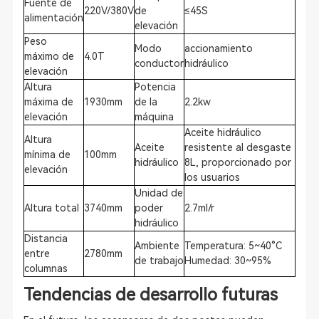
Fuente de
220V/380V
de
≤45S
alimentación
elevación
Peso
Modo
accionamiento
máximo de
4.0T
conductor
hidráulico
elevación
Altura
Potencia
máxima de
1930mm
de la
2.2kw
elevación
máquina
Aceite hidráulico
Altura
Aceite
resistente al desgaste
mínima de
100mm
hidráulico
8L, proporcionado por
elevación
los usuarios
Unidad de
Altura total
3740mm
poder
2.7ml/r
hidráulico
Distancia
Ambiente
Temperatura: 5~40°C
entre
2780mm
de trabajo
Humedad: 30~95%
columnas
Tendencias de desarrollo futuras