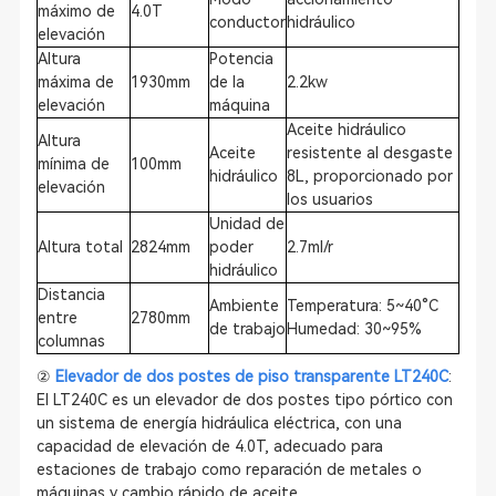
máximo de
4.0T
conductor
hidráulico
elevación
Altura
Potencia
máxima de
1930mm
de la
2.2kw
elevación
máquina
Aceite hidráulico
Altura
Aceite
resistente al desgaste
mínima de
100mm
hidráulico
8L, proporcionado por
elevación
los usuarios
Unidad de
Altura total
2824mm
poder
2.7ml/r
hidráulico
Distancia
Ambiente
Temperatura: 5~40°C
entre
2780mm
de trabajo
Humedad: 30~95%
columnas
②
Elevador de dos postes de piso transparente LT240C
:
El LT240C es un elevador de dos postes tipo pórtico con
un sistema de energía hidráulica eléctrica, con una
capacidad de elevación de 4.0T, adecuado para
estaciones de trabajo como reparación de metales o
máquinas y cambio rápido de aceite.