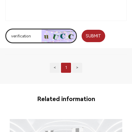
SUBMIT
<
1
>
Related information