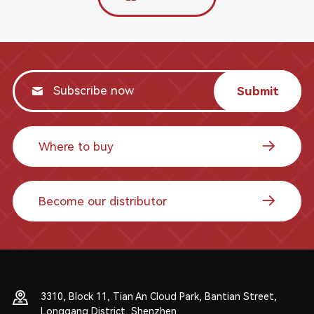
Submit
Where to buy
Become our distributor
3310, Block 11, Tian An Cloud Park, Bantian Street,
Longgang District, Shenzhen