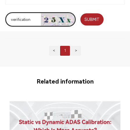
SUBMIT
<
1
>
Related information