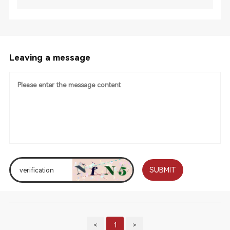
Leaving a message
SUBMIT
<
1
>