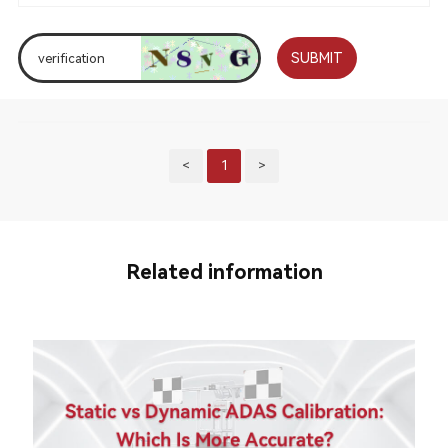
SUBMIT
<
1
>
Related information