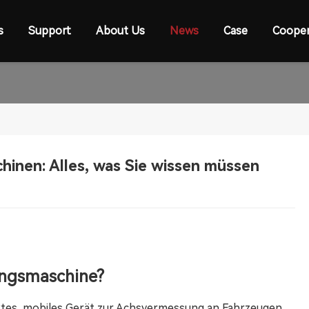
s
Support
About Us
News
Case
Cooper
inen: Alles, was Sie wissen müssen
tungsmaschine?
tes, mobiles Gerät zur Achsvermessung an Fahrzeugen.