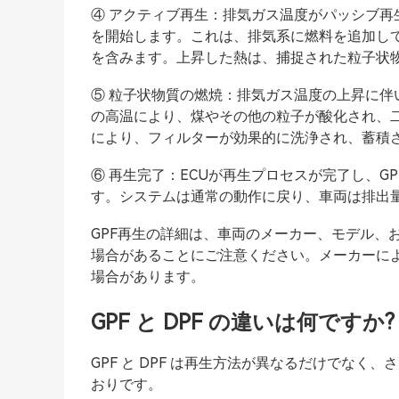
④ アクティブ再生：排気ガス温度がパッシブ再
を開始します。これは、排気系に燃料を追加し
を含みます。上昇した熱は、捕捉された粒子状
⑤ 粒子状物質の燃焼：排気ガス温度の上昇に伴
の高温により、煤やその他の粒子が酸化され、二
により、フィルターが効果的に洗浄され、蓄積
⑥ 再生完了：ECUが再生プロセスが完了し、
す。システムは通常の動作に戻り、車両は排出量
GPF再生の詳細は、車両のメーカー、モデル、
場合があることにご注意ください。メーカーによ
場合があります。
GPF と DPF の違いは何ですか?
GPF と DPF は再生方法が異なるだけでなく、
おりです。