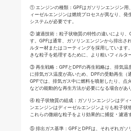
① エンジンの種類：GPFはガソリンエンジン
ィーゼルエンジンは燃焼プロセスが異なり、発
システムが必要です。
② 濾過技術：粒子状物質の特性の違いにより、
す。GPFは通常、ガソリンエンジンから排出さ
ルター材またはコーティングを採用しています。
きな粒子を処理するために、より粗いフィルタ
③ 再生戦略：GPFとDPFの再生戦略は、排
に排気ガス温度が高いため、DPFの受動再生（
GPFでは、排気ガス中に燃料を噴射したり、点
などの能動的な再生方法が必要になる場合があ
④ 粒子状物質の組成：ガソリンエンジンはデ
ンエンジンはディーゼルエンジンよりも粒子状物
これらの微細な粒子をより効果的に捕捉・濾過
⑤ 排出ガス基準：GPFとDPFは、それぞれ