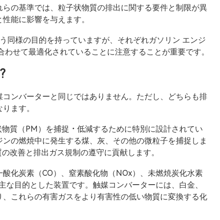
れらの基準では、粒子状物質の排出に関する要件と制限が異
と性能に影響を与えます。
るという同様の目的を持っていますが、それぞれガソリン エンジ
に合わせて最適化されていることに注意することが重要です。
?
は触媒コンバーターと同じではありません。ただし、どちらも排
なります。
状物質（PM）を捕捉・低減するために特別に設計されてい
ジンの燃焼中に発生する煤、灰、その他の微粒子を捕捉しま
質の改善と排出ガス規制の遵守に貢献します。
酸化炭素（CO）、窒素酸化物（NOx）、未燃焼炭化水素
を主な目的とした装置です。触媒コンバーターには、白金、
り、これらの有害ガスをより有害性の低い物質に変換する化