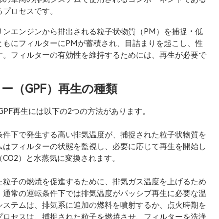
るプロセスです。
リンエンジンから排出される粒子状物質（PM）を捕捉・低
ともにフィルターにPMが蓄積され、目詰まりを起こし、性
す。フィルターの有効性を維持するためには、再生が必要で
ー（GPF）再生の種類
。GPF再生には以下の2つの方法があります。
条件下で発生する高い排気温度が、捕捉された粒子状物質を
ムはフィルターの状態を監視し、必要に応じて再生を開始し
CO2）と水蒸気に変換されます。
た粒子の燃焼を促進するために、排気ガス温度を上げるため
、通常の運転条件下では排気温度がパッシブ再生に必要な温
システムは、排気系に追加の燃料を噴射するか、点火時期を
プロセスは、捕捉された粒子を燃焼させ、フィルターを洗浄