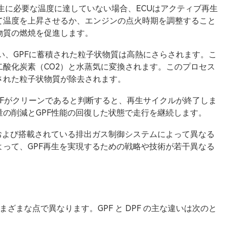
生に必要な温度に達していない場合、ECUはアクティブ再生
て温度を上昇させるか、エンジンの点火時期を調整すること
物質の燃焼を促進します。
い、GPFに蓄積された粒子状物質は高熱にさらされます。こ
酸化炭素（CO2）と水蒸気に変換されます。このプロセス
された粒子状物質が除去されます。
GPFがクリーンであると判断すると、再生サイクルが終了しま
の削減とGPF性能の回復した状態で走行を継続します。
および搭載されている排出ガス制御システムによって異なる
って、GPF再生を実現するための戦略や技術が若干異なる
さまざまな点で異なります。GPF と DPF の主な違いは次のと