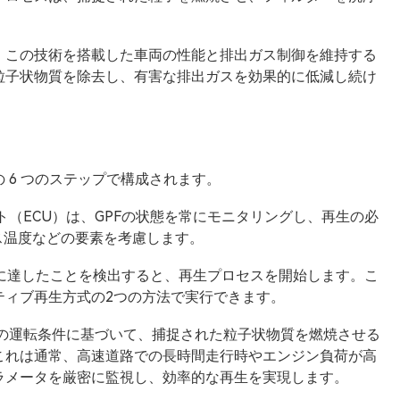
、この技術を搭載した車両の性能と排出ガス制御を維持する
粒子状物質を除去し、有害な排出ガスを効果的に低減し続け
 6 つのステップで構成されます。
ト（ECU）は、GPFの状態を常にモニタリングし、再生の必
ス温度などの要素を考慮します。
ベルに達したことを検出すると、再生プロセスを開始します。こ
ティブ再生方式の2つの方法で実行できます。
常の運転条件に基づいて、捕捉された粒子状物質を燃焼させる
これは通常、高速道路での長時間走行時やエンジン負荷が高
ラメータを厳密に監視し、効率的な再生を実現します。