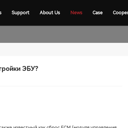
s
Support
About Us
News
Case
Cooper
тройки ЭБУ?
 также известный как сброс ECM (модуля управления