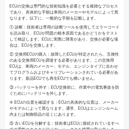
ECUの交換は専門的な技術知識を必要とする複雑なプロセス
であり、具体的な手順は車両のメーカーやモデルによって異
なります。以下に、一般的な手順を記載します。
① 診断：技術者は専用の診断ツールを使用してエラーコード
を読み取り、ECUが問題の根本原因であるかどうかをテスト
して検証します。ECUに実際に障害があり、交換が必要な場
合は、ECUを交換します。
② 交換用ECUの購入：故障したECUが特定されたら、互換性
のある交換用ECUを調達する必要があります。この交換用
ECUは、車両のメーカー、モデル、エンジンタイプに合わせ
てプログラムおよびキャリブレーションされている必要があ
ります。新品ECUでも再生ECUでも構いません。
③ バッテリーを外す：ECU交換前に、作業中の電気事故を防
ぐためにバッテリーを外します。
④ ECUの位置を確認する：ECUの具体的な位置は、メーカー
やモデルによって異なります。通常、ECUはエンジンルーム
内または制御部品の近くにあります。
⑤ 古いECUを分解する：技術者はECUに接続されているすべ