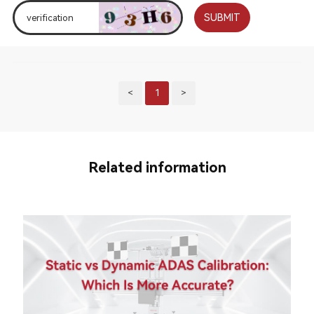
SUBMIT
<
1
>
Related information