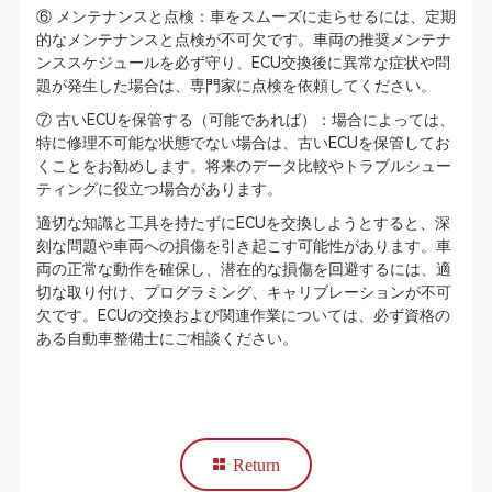
⑥ メンテナンスと点検：車をスムーズに走らせるには、定期
的なメンテナンスと点検が不可欠です。車両の推奨メンテナ
ンススケジュールを必ず守り、ECU交換後に異常な症状や問
題が発生した場合は、専門家に点検を依頼してください。
⑦ 古いECUを保管する（可能であれば）：場合によっては、
特に修理不可能な状態でない場合は、古いECUを保管してお
くことをお勧めします。将来のデータ比較やトラブルシュー
ティングに役立つ場合があります。
適切な知識と工具を持たずにECUを交換しようとすると、深
刻な問題や車両への損傷を引き起こす可能性があります。車
両の正常な動作を確保し、潜在的な損傷を回避するには、適
切な取り付け、プログラミング、キャリブレーションが不可
欠です。ECUの交換および関連作業については、必ず資格の
ある自動車整備士にご相談ください。
Return