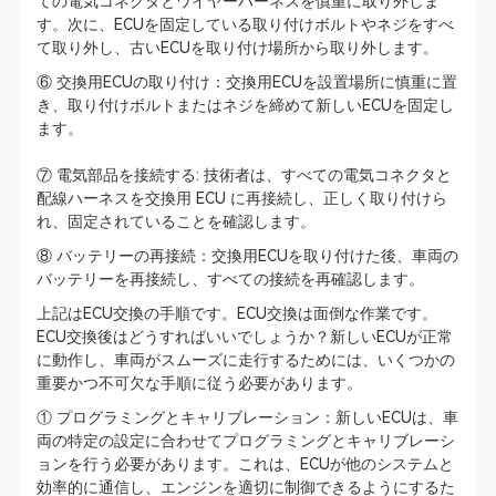
ての電気コネクタとワイヤーハーネスを慎重に取り外しま
す。次に、ECUを固定している取り付けボルトやネジをすべ
て取り外し、古いECUを取り付け場所から取り外します。
⑥ 交換用ECUの取り付け：交換用ECUを設置場所に慎重に置
き、取り付けボルトまたはネジを締めて新しいECUを固定し
ます。
⑦ 電気部品を接続する: 技術者は、すべての電気コネクタと
配線ハーネスを交換用 ECU に再接続し、正しく取り付けら
れ、固定されていることを確認します。
⑧ バッテリーの再接続：交換用ECUを取り付けた後、車両の
バッテリーを再接続し、すべての接続を再確認します。
上記はECU交換の手順です。ECU交換は面倒な作業です。
ECU交換後はどうすればいいでしょうか？新しいECUが正常
に動作し、車両がスムーズに走行するためには、いくつかの
重要かつ不可欠な手順に従う必要があります。
① プログラミングとキャリブレーション：新しいECUは、車
両の特定の設定に合わせてプログラミングとキャリブレーシ
ョンを行う必要があります。これは、ECUが他のシステムと
効率的に通信し、エンジンを適切に制御できるようにするた