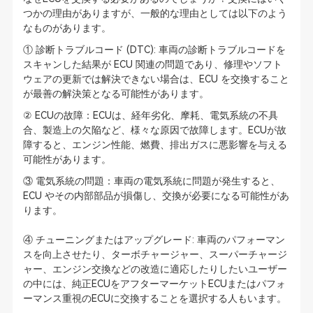
つかの理由がありますが、一般的な理由としては以下のよう
なものがあります。
① 診断トラブルコード (DTC): 車両の診断トラブルコードを
スキャンした結果が ECU 関連の問題であり、修理やソフト
ウェアの更新では解決できない場合は、ECU を交換すること
が最善の解決策となる可能性があります。
② ECUの故障：ECUは、経年劣化、摩耗、電気系統の不具
合、製造上の欠陥など、様々な原因で故障します。ECUが故
障すると、エンジン性能、燃費、排出ガスに悪影響を与える
可能性があります。
③ 電気系統の問題：車両の電気系統に問題が発生すると、
ECU やその内部部品が損傷し、交換が必要になる可能性があ
ります。
④ チューニングまたはアップグレード: 車両のパフォーマン
スを向上させたり、ターボチャージャー、スーパーチャージ
ャー、エンジン交換などの改造に適応したりしたいユーザー
の中には、純正ECUをアフターマーケットECUまたはパフォ
ーマンス重視のECUに交換することを選択する人もいます。