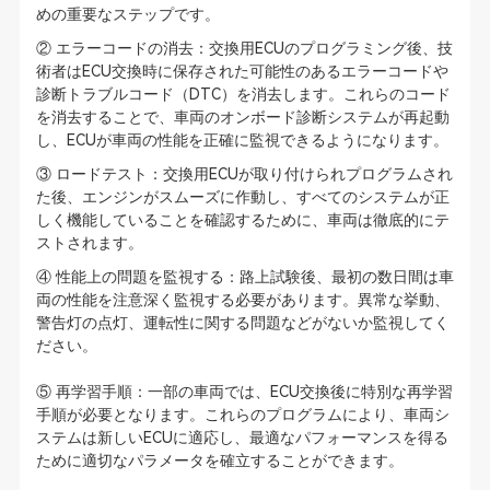
めの重要なステップです。
② エラーコードの消去：交換用ECUのプログラミング後、技
術者はECU交換時に保存された可能性のあるエラーコードや
診断トラブルコード（DTC）を消去します。これらのコード
を消去することで、車両のオンボード診断システムが再起動
し、ECUが車両の性能を正確に監視できるようになります。
③ ロードテスト：交換用ECUが取り付けられプログラムされ
た後、エンジンがスムーズに作動し、すべてのシステムが正
しく機能していることを確認するために、車両は徹底的にテ
ストされます。
④ 性能上の問題を監視する：路上試験後、最初の数日間は車
両の性能を注意深く監視する必要があります。異常な挙動、
警告灯の点灯、運転性に関する問題などがないか監視してく
ださい。
⑤ 再学習手順：一部の車両では、ECU交換後に特別な再学習
手順が必要となります。これらのプログラムにより、車両シ
ステムは新しいECUに適応し、最適なパフォーマンスを得る
ために適切なパラメータを確立することができます。