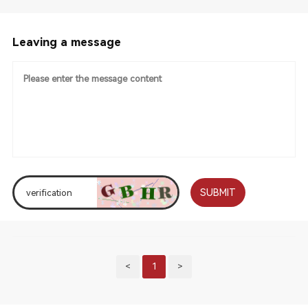
Leaving a message
SUBMIT
<
1
>