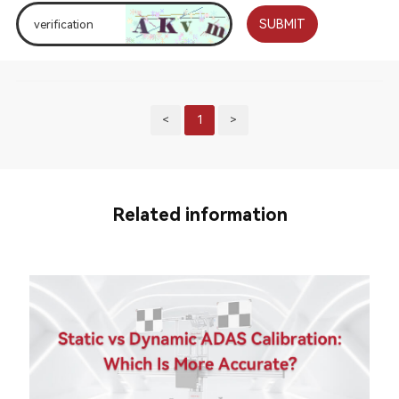
SUBMIT
<
1
>
Related information