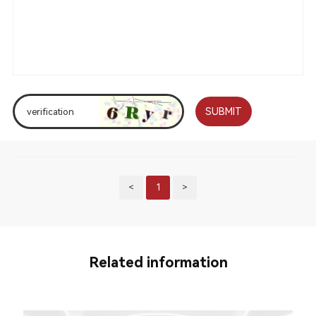
SUBMIT
<
1
>
Related information