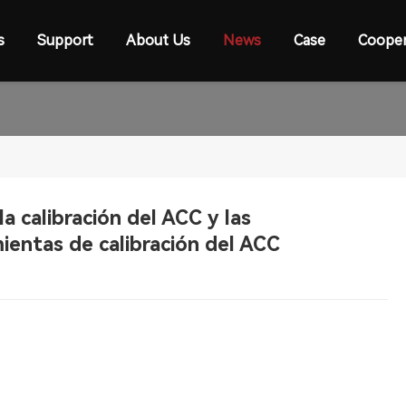
s
Support
About Us
News
Case
Cooper
 calibración del ACC y las
ientas de calibración del ACC