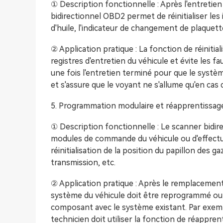
① Description fonctionnelle : Après l'entretie
bidirectionnel OBD2 permet de réinitialiser les 
d'huile, l'indicateur de changement de plaquettes
② Application pratique : La fonction de réinitiali
registres d'entretien du véhicule et évite les f
une fois l'entretien terminé pour que le systèm
et s'assure que le voyant ne s'allume qu'en cas 
5. Programmation modulaire et réapprentissag
① Description fonctionnelle : Le scanner bidi
modules de commande du véhicule ou d'effectue
réinitialisation de la position du papillon des ga
transmission, etc.
② Application pratique : Après le remplacemen
système du véhicule doit être reprogrammé ou r
composant avec le système existant. Par exempl
technicien doit utiliser la fonction de réappre