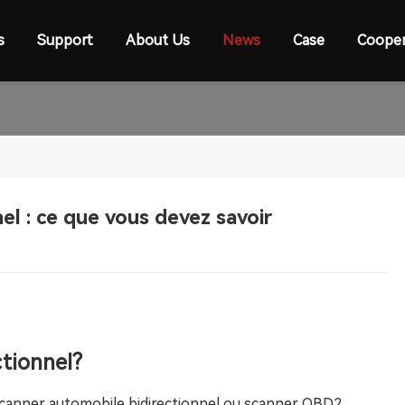
s
Support
About Us
News
Case
Cooper
el : ce que vous devez savoir
ctionnel?
scanner automobile bidirectionnel ou scanner OBD2