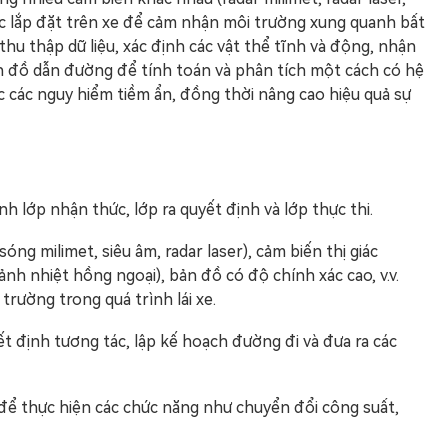
c lắp đặt trên xe để cảm nhận môi trường xung quanh bất
 thu thập dữ liệu, xác định các vật thể tĩnh và động, nhận
ản đồ dẫn đường để tính toán và phân tích một cách có hệ
c các nguy hiểm tiềm ẩn, đồng thời nâng cao hiệu quả sự
 lớp nhận thức, lớp ra quyết định và lớp thực thi.
ng milimet, siêu âm, radar laser), cảm biến thị giác
nh nhiệt hồng ngoại), bản đồ có độ chính xác cao, v.v.
rường trong quá trình lái xe.
ết định tương tác, lập kế hoạch đường đi và đưa ra các
 để thực hiện các chức năng như chuyển đổi công suất,