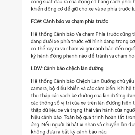
công suất đầu ra của động cơ bằng cách phối 
khiển động cơ để giữ cho xe và xe phía trước l
FCW: Cảnh báo va chạm phía trước
Hệ thống Cảnh báo Va chạm Phía trước cũng t
dạng đuôi xe phía trước với hình dạng trong cơ
có thể xảy ra va chạm và gửi cảnh báo đến ngư
kỳ hành động phanh nào để tránh va chạm hoặ
LDW: Cảnh báo chệch làn đường
Hệ thống Cảnh báo Chệch Làn Đường chủ yếu b
camera, bộ điều khiển và các cảm biến. Khi hệ
thu thập các vạch kẻ đường của làn đường đan
các thông số vị trí của xe trên làn đường hiện 
thập dữ liệu xe và trạng thái vận hành của người
hiệu cảnh báo. Toàn bộ quá trình hoàn tất tron
ứng. Nếu người lái bật xi nhan và chuyển làn 
không đưa ra bất kỳ cảnh báo nào.