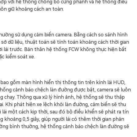
hợp với hệ thống chống bó cứng phanh và hệ thống điều
uôn giữ khoảng cách an toàn.
hường sử dụng cảm biến camera. Bằng cách so sánh hình
 sở dữ liệu, thuật toán sẽ tính toán khoảng cách thời gian
ời lái trước. Bản thân hệ thống FCW không thực hiện bất
c kiểm soát xe.
ao gồm màn hình hiển thị thông tin trên kính lái HUD,
 thống cảnh báo chệch làn đường được bật, camera sẽ luôn
g chạy. Thông qua xử lý hình ảnh, hệ thống sẽ thu thập
tại. Khi phát hiện xe lệch khỏi làn đường, cảm biến sẽ thu
 lái một cách kịp thời, sau đó bộ điều khiển sẽ phát ra tín
g khoảng 0,5 giây, giúp người lái có thêm thời gian phản
đường bình thường, hệ thống cảnh báo chệch làn đường sẽ