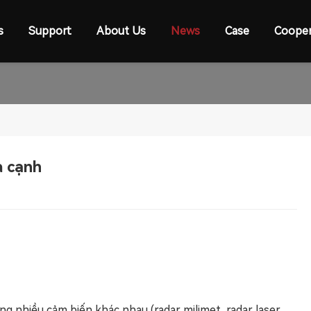
s
Support
About Us
News
Case
Cooper
a cạnh
ng nhiều cảm biến khác nhau (radar milimet, radar laser,