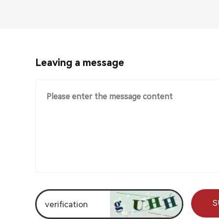
Leaving a message
S