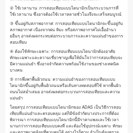
② ใช้เวลานาน: การสอบเทียบแบบไดนามิกเป็นกระบวนการที่
ใช้เวลานาน ซึ่งอาจต้องใช้เวลาหลายชั่วโมงจึงจะเสร็จสมบูรณ์
③ ขึ้นอยู่กับสภาพอากาศ: การสอบเทียบแบบไดนามิกจะขึ้นอยู่กับ
สภาพอากาศ เนื่องจากฝน หิมะ หรือสภาพอากาศไม่เอื้ออำนว
ยอื่นๆ อาจส่งผลกระทบต่อกระบวนการและความแม่นยำของการ
สอบเทียบ
④ ต้องใช้ทักษะเฉพาะ: การสอบเทียบแบบไดนามิกต้องอาศัย
ทักษะเฉพาะและความเชี่ยวชาญเพื่อให้มั่นใจว่าการสอบเทียบจะ
มีความแม่นยำ ซึ่งอาจจำกัดความพร้อมใช้งานของช่างเทคนิค
บางคน
⑤ การพึ่งพาพื้นผิวถนน: ความแม่นยำของการสอบเทียบแบบ
ไดนามิกขึ้นอยู่กับพื้นผิวถนนหรือเส้นทางทดสอบที่ใช้ หากพื้นผิว
ถนนไม่สม่ำเสมอ อาจส่งผลต่อกระบวนการสอบเทียบและความ
แม่นยำ
โดยสรุป การสอบเทียบแบบไดนามิกของ ADAS เป็นวิธีการสอบ
เทียบที่แม่นยำและครอบคลุม แต่ก็มีข้อจำกัดบางประการที่ต้อง
พิจารณา การสอบเทียบแบบไดนามิกนี้มีราคาแพงและใช้เวลา
นานกว่าการสอบเทียบแบบคงที่ และต้องใช้อุปกรณ์เฉพาะ ทักษะ
และสภาพแวดล้อมที่ควบคุมได้ อย่างไรก็ตาม จำเป็นต้องตรวจ