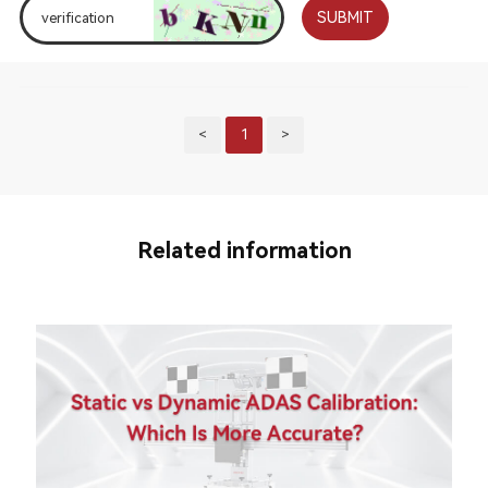
SUBMIT
<
1
>
Related information