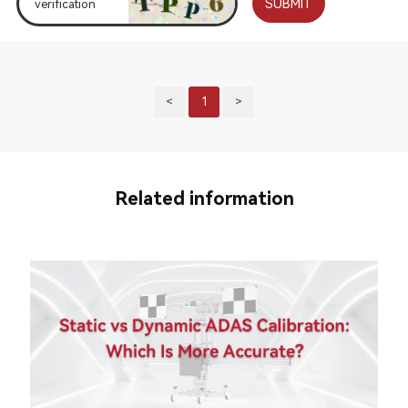
SUBMIT
<
1
>
Related information