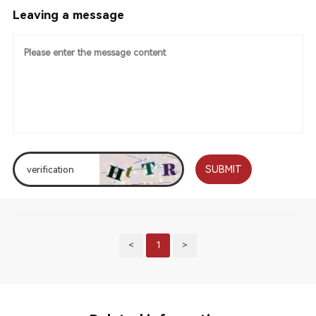
Leaving a message
SUBMIT
<
1
>