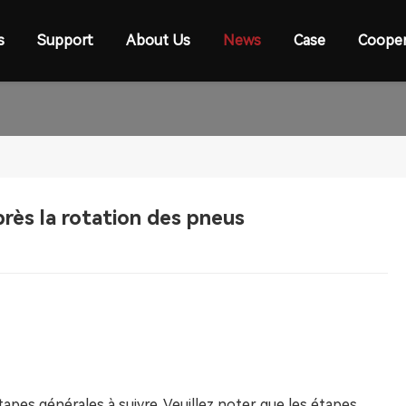
s
Support
About Us
News
Case
Cooper
rès la rotation des pneus
apes générales à suivre. Veuillez noter que les étapes