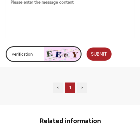
SUBMIT
<
1
>
Related information