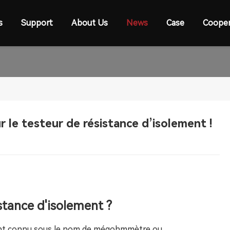
s
Support
About Us
News
Case
Cooper
r le testeur de résistance d’isolement !
stance d'isolement ?
ment connu sous le nom de mégohmmètre ou