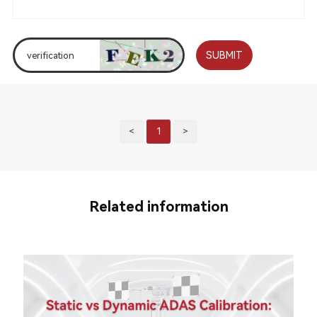
SUBMIT
<
1
>
Related information