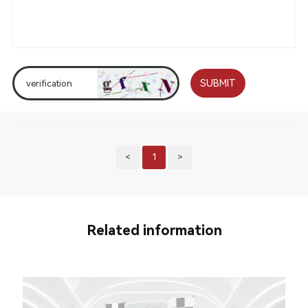
SUBMIT
<
1
>
Related information