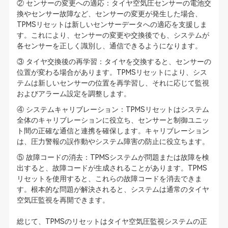
② センサーの変更への適応：タイヤ空気圧センサーの電池交
換やセンサー故障など、センサーの変更が発生した場合、
TPMSリセットは新しいセンサーデータへの適応を支援しま
す。これにより、センサーの変更や交換後でも、システムが
各センサーを正しく識別し、通信できるようになります。
③ タイヤ交換後の再学習：タイヤを交換すると、センサーの
位置が変わる場合があります。TPMSリセットにより、シス
テムは新しいセンサーの位置を再学習し、それに応じて監視
およびアラーム設定を調整します。
④ システムキャリブレーション：TPMSリセットはシステム
全体のキャリブレーションに役立ち、センサーと制御ユニッ
ト間の正確な通信と連携を確保します。キャリブレーション
は、圧力警報の誤作動やシステム障害の防止に役立ちます。
⑤ 故障コードの消去：TPMSシステムが問題または故障を検
出すると、故障コードが生成されることがあります。TPMS
リセットを使用すると、これらの故障コードを消去できま
す。根本的な問題が解決されると、システムは通常のタイヤ
空気圧監視を再開できます。
総じて、TPMSのリセットはタイヤ空気圧監視システムの正