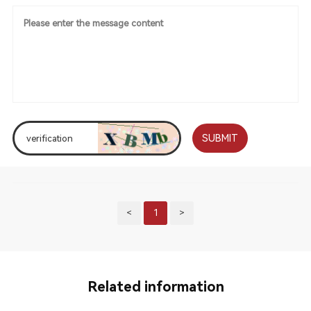
SUBMIT
<
1
>
Related information