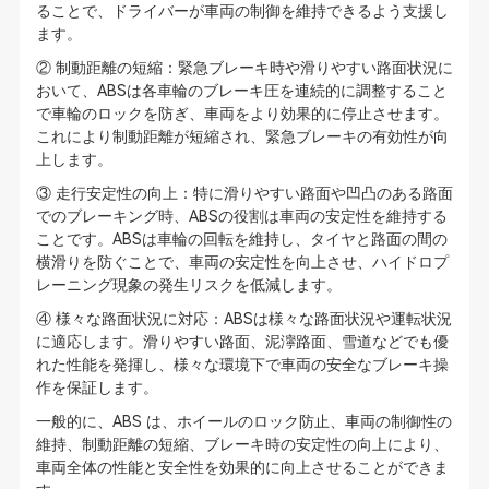
ることで、ドライバーが車両の制御を維持できるよう支援し
ます。
② 制動距離の短縮：緊急ブレーキ時や滑りやすい路面状況に
おいて、ABSは各車輪のブレーキ圧を連続的に調整すること
で車輪のロックを防ぎ、車両をより効果的に停止させます。
これにより制動距離が短縮され、緊急ブレーキの有効性が向
上します。
③ 走行安定性の向上：特に滑りやすい路面や凹凸のある路面
でのブレーキング時、ABSの役割は車両の安定性を維持する
ことです。ABSは車輪の回転を維持し、タイヤと路面の間の
横滑りを防ぐことで、車両の安定性を向上させ、ハイドロプ
レーニング現象の発生リスクを低減します。
④ 様々な路面状況に対応：ABSは様々な路面状況や運転状況
に適応します。滑りやすい路面、泥濘路面、雪道などでも優
れた性能を発揮し、様々な環境下で車両の安全なブレーキ操
作を保証します。
一般的に、ABS は、ホイールのロック防止、車両の制御性の
維持、制動距離の短縮、ブレーキ時の安定性の向上により、
車両全体の性能と安全性を効果的に向上させることができま