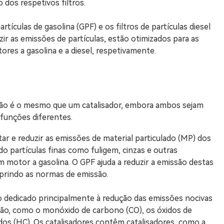
dos respetivos filtros.
tículas de gasolina (GPF) e os filtros de partículas diesel
r as emissões de partículas, estão otimizados para as
tores a gasolina e a diesel, respetivamente.
) não é o mesmo que um catalisador, embora ambos sejam
funções diferentes.
ar e reduzir as emissões de material particulado (MP) dos
do partículas finas como fuligem, cinzas e outras
 motor a gasolina. O GPF ajuda a reduzir a emissão destas
mprindo as normas de emissão.
vo dedicado principalmente à redução das emissões nocivas
ão, como o monóxido de carbono (CO), os óxidos de
os (HC). Os catalisadores contêm catalisadores, como a