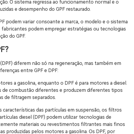
ração. O sistema regressa ao funcionamento normal e o
duzidas e desempenho do GPF restaurado.
PF podem variar consoante a marca, o modelo e o sistema
s fabricantes podem empregar estratégias ou tecnologias
ação do GPF.
PF?
sel (DPF) diferem não só na regeneração, mas também em
diferenças entre GPF e DPF:
ores a gasolina, enquanto o DPF é para motores a diesel.
os de combustão diferentes e produzem diferentes tipos
as de filtragem separados.
 características das partículas em suspensão, os filtros
partículas diesel (DPF) podem utilizar tecnologias de
emente materiais ou revestimentos filtrantes mais finos
nas produzidas pelos motores a gasolina. Os DPF, por