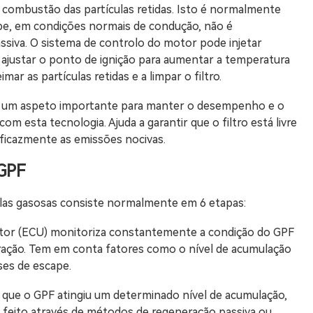
a combustão das partículas retidas. Isto é normalmente
pe, em condições normais de condução, não é
ssiva. O sistema de controlo do motor pode injetar
 ajustar o ponto de ignição para aumentar a temperatura
ar as partículas retidas e a limpar o filtro.
s é um aspeto importante para manter o desempenho e o
m esta tecnologia. Ajuda a garantir que o filtro está livre
eficazmente as emissões nocivas.
 GPF
ulas gasosas consiste normalmente em 6 etapas:
otor (ECU) monitoriza constantemente a condição do GPF
ração. Tem em conta fatores como o nível de acumulação
ses de escape.
 que o GPF atingiu um determinado nível de acumulação,
r feito através de métodos de regeneração passiva ou