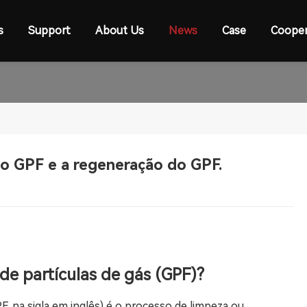
s
Support
About Us
News
Case
Cooper
 o GPF e a regeneração do GPF.
 de partículas de gás (GPF)?
PF, na sigla em inglês) é o processo de limpeza ou