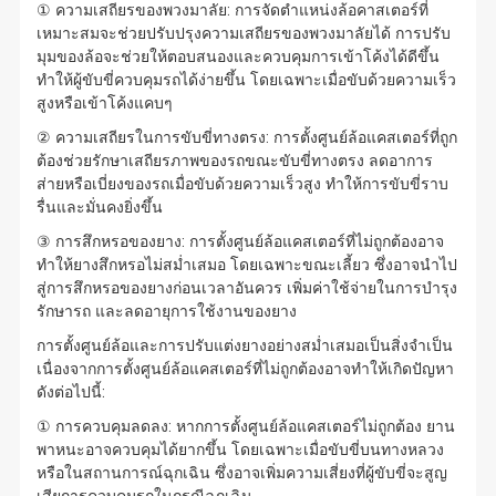
① ความเสถียรของพวงมาลัย: การจัดตำแหน่งล้อคาสเตอร์ที่
เหมาะสมจะช่วยปรับปรุงความเสถียรของพวงมาลัยได้ การปรับ
มุมของล้อจะช่วยให้ตอบสนองและควบคุมการเข้าโค้งได้ดีขึ้น
ทำให้ผู้ขับขี่ควบคุมรถได้ง่ายขึ้น โดยเฉพาะเมื่อขับด้วยความเร็ว
สูงหรือเข้าโค้งแคบๆ
② ความเสถียรในการขับขี่ทางตรง: การตั้งศูนย์ล้อแคสเตอร์ที่ถูก
ต้องช่วยรักษาเสถียรภาพของรถขณะขับขี่ทางตรง ลดอาการ
ส่ายหรือเบี่ยงของรถเมื่อขับด้วยความเร็วสูง ทำให้การขับขี่ราบ
รื่นและมั่นคงยิ่งขึ้น
③ การสึกหรอของยาง: การตั้งศูนย์ล้อแคสเตอร์ที่ไม่ถูกต้องอาจ
ทำให้ยางสึกหรอไม่สม่ำเสมอ โดยเฉพาะขณะเลี้ยว ซึ่งอาจนำไป
สู่การสึกหรอของยางก่อนเวลาอันควร เพิ่มค่าใช้จ่ายในการบำรุง
รักษารถ และลดอายุการใช้งานของยาง
การตั้งศูนย์ล้อและการปรับแต่งยางอย่างสม่ำเสมอเป็นสิ่งจำเป็น
เนื่องจากการตั้งศูนย์ล้อแคสเตอร์ที่ไม่ถูกต้องอาจทำให้เกิดปัญหา
ดังต่อไปนี้:
① การควบคุมลดลง: หากการตั้งศูนย์ล้อแคสเตอร์ไม่ถูกต้อง ยาน
พาหนะอาจควบคุมได้ยากขึ้น โดยเฉพาะเมื่อขับขี่บนทางหลวง
หรือในสถานการณ์ฉุกเฉิน ซึ่งอาจเพิ่มความเสี่ยงที่ผู้ขับขี่จะสูญ