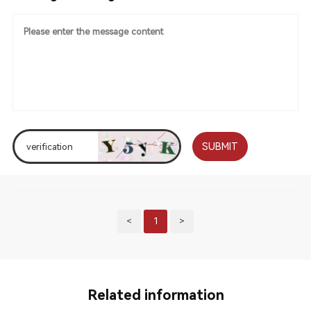
SUBMIT
<
1
>
Related information