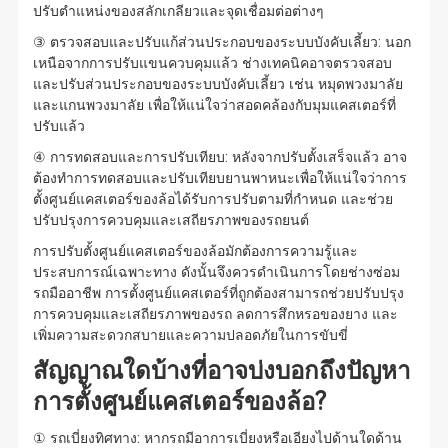
ปรับตำแหน่งของสลักเกลียวและจุดเชื่อมต่อต่างๆ
③ ตรวจสอบและปรับแก้ส่วนประกอบของระบบบังคับเลี้ยว: นอก
เหนือจากการปรับแขนควบคุมแล้ว ช่างเทคนิคอาจตรวจสอบ
และปรับส่วนประกอบของระบบบังคับเลี้ยว เช่น หมุดพวงมาลัย
และแกนพวงมาลัย เพื่อให้แน่ใจว่าสอดคล้องกับมุมแคสเตอร์ที่
ปรับแล้ว
④ การทดสอบและการปรับเทียบ: หลังจากปรับตั้งเสร็จแล้ว อาจ
ต้องทำการทดสอบและปรับเทียบยานพาหนะเพื่อให้แน่ใจว่าการ
ตั้งศูนย์แคสเตอร์ของล้อได้รับการปรับตามที่กำหนด และช่วย
ปรับปรุงการควบคุมและเสถียรภาพของรถยนต์
การปรับตั้งศูนย์แคสเตอร์ของล้อมักต้องการความรู้และ
ประสบการณ์เฉพาะทาง ดังนั้นจึงควรดำเนินการโดยช่างซ่อม
รถมืออาชีพ การตั้งศูนย์แคสเตอร์ที่ถูกต้องสามารถช่วยปรับปรุง
การควบคุมและเสถียรภาพของรถ ลดการสึกหรอของยาง และ
เพิ่มความสะดวกสบายและความปลอดภัยในการขับขี่
สัญญาณใดบ้างที่อาจบ่งบอกถึงปัญหา
การตั้งศูนย์แคสเตอร์ของล้อ?
① รถเบี่ยงทิศทาง: หากรถมีอาการเบี่ยงหรือเอียงไปด้านใดด้าน