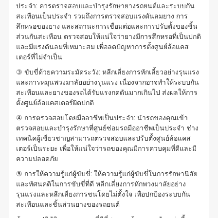
ประจำ: ควรตรวจสอบและบำรุงรักษายางรถยนต์และระบบกัน
สะเทือนเป็นประจำ รวมถึงการตรวจสอบแรงดันลมยาง การ
สึกหรอของยาง และสถานะการเชื่อมต่อและการปรับตั้งของชิ้น
ส่วนกันสะเทือน ตรวจสอบให้แน่ใจว่ายางมีการสึกหรอที่เป็นปกติ
และมีแรงดันลมที่เหมาะสม เพื่อลดปัญหาการตั้งศูนย์ล้อแคส
เตอร์ที่ไม่จำเป็น
③ ขับขี่ด้วยความระมัดระวัง: หลีกเลี่ยงการหักเลี้ยวอย่างรุนแรง
และการหมุนพวงมาลัยอย่างรุนแรง เนื่องจากอาจทำให้ระบบกัน
สะเทือนและยางของรถได้รับแรงกดดันมากเกินไป ส่งผลให้การ
ตั้งศูนย์ล้อแคสเตอร์ผิดปกติ
④ การตรวจสอบโดยมืออาชีพเป็นประจำ: นำรถของคุณเข้า
ตรวจสอบและบำรุงรักษาที่ศูนย์ซ่อมรถมืออาชีพเป็นประจำ ช่าง
เทคนิคผู้เชี่ยวชาญสามารถตรวจสอบและปรับตั้งศูนย์ล้อแคส
เตอร์เป็นระยะ เพื่อให้แน่ใจว่ารถของคุณมีการควบคุมที่ดีและมี
ความปลอดภัย
⑤ การให้ความรู้แก่ผู้ขับขี่: ให้ความรู้แก่ผู้ขับขี่ในการรักษานิสัย
และทัศนคติในการขับขี่ที่ดี หลีกเลี่ยงการหักพวงมาลัยอย่าง
รุนแรงและหลีกเลี่ยงการชนโดยไม่ตั้งใจ เพื่อปกป้องระบบกัน
สะเทือนและชิ้นส่วนยางของรถยนต์