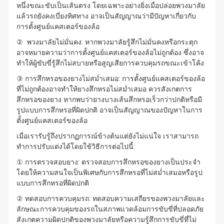
หนึ่งขณะขับเป็นเส้นตรง โดยเฉพาะอย่างยิ่งเมื่อปล่อยพวงมาลัย
แล้วรถยังคงเบี่ยงทิศทาง อาจเป็นสัญญาณว่ามีปัญหาเกี่ยวกับ
การตั้งศูนย์แคสเตอร์ของล้อ
② พวงมาลัยไม่มั่นคง: หากพวงมาลัยรู้สึกไม่มั่นคงหรือกระตุก
อาจหมายความว่าการตั้งศูนย์แคสเตอร์ของล้อไม่ถูกต้อง ซึ่งอาจ
ทำให้ผู้ขับขี่รู้สึกไม่สบายหรือสูญเสียการควบคุมรถขณะเข้าโค้ง
③ การสึกหรอของยางไม่สม่ำเสมอ: การตั้งศูนย์แคสเตอร์ของล้อ
ที่ไม่ถูกต้องอาจทำให้ยางสึกหรอไม่สม่ำเสมอ ควรสังเกตการ
สึกหรอของยาง หากพบว่ายางบางเส้นสึกหรอเร็วกว่าปกติหรือมี
รูปแบบการสึกหรอที่ผิดปกติ อาจเป็นสัญญาณของปัญหาในการ
ตั้งศูนย์แคสเตอร์ของล้อ
เมื่อเรารับรู้ถึงปรากฏการณ์ข้างต้นแต่ยังไม่แน่ใจ เราสามารถ
ทำการปรับแต่งได้โดยใช้วิธีการต่อไปนี้:
① การตรวจสอบยาง: ตรวจสอบการสึกหรอของยางเป็นประจำ
โดยให้ความสนใจเป็นพิเศษกับการสึกหรอที่ไม่สม่ำเสมอหรือรูป
แบบการสึกหรอที่ผิดปกติ
② ทดสอบการควบคุมรถ: ทดสอบความเสถียรของพวงมาลัยและ
ลักษณะการควบคุมของรถในสภาพแวดล้อมการขับขี่ที่ปลอดภัย
สังเกตความผิดปกติของพวงมาลัยหรือความรู้สึกการขับขี่ที่ไม่