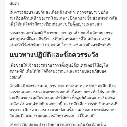
มั่นคง
③ ตรวจสอบระบบกันสะเทือนด้านหน้า: ตรวจสอบระบบกัน
สะเทือนด้านหน้าของรถ โดยเฉพาะปีกนกและชิ้นส่วนพวงมาลัย
เพื่อให้แน่ใจว่ามีการเชื่อมต่อและปรับตั้งอย่างเหมาะสม
การตรวจสอบโดยผู้เชี่ยวชาญ: หากคุณสังเกตเห็นลักษณะการ
ควบคุมรถที่ผิดปกติหรือการสึกหรอของยางที่ไม่สม่ำเสมอ ขอ
แนะนำให้เข้ารับการตรวจสอบโดยช่างซ่อมรถมืออาชีพทันที
แนวทางปฏิบัติและข้อควรระวัง
เพื่อช่วยให้เจ้าของรถรักษาการตั้งศูนย์ล้อแคสเตอร์ให้อยู่ใน
สภาพที่ดี เพื่อให้มั่นใจถึงสมรรถนะและความปลอดภัยของ
รถยนต์
① หลีกเลี่ยงการชนและการกระแทกบนถนน: พยายามหลีกเลี่ยง
การชนและการกระแทกของรถยนต์ เนื่องจากอาจทำให้ระบบกัน
สะเทือนของรถเสียหายและทำให้การตั้งศูนย์ล้อแคสเตอร์คลาด
เคลื่อนไปจากค่าปกติ นอกจากนี้ ควรหลีกเลี่ยงการขับขี่บนถนนที่
ขรุขระ เนื่องจากการกระแทกบ่อยครั้งอาจส่งผลกระทบต่อระบบ
กันสะเทือนของรถและการสึกหรอของยางที่ผิดปกติ
② ตรวจสอบและบำรุงรักษายางและระบบกันสะเทือนเป็น