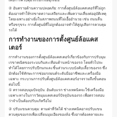
เสียการควบคุมรถในกรณีฉุกเฉิน
② อันตรายด้านความปลอดภัย: การตั้งศูนย์ล้อแคสเตอร์ที่ไม่ถูก
ต้องอาจทำให้รถขาดความเสถียรและเพิ่มความเสี่ยงต่ออุบัติเหตุ
โดยเฉพาะอย่างยิ่งในสภาพถนนที่ไม่เอื้ออำนวย เช่น ถนนลื่น
หรือขรุขระ การตั้งศูนย์ที่ไม่ถูกต้องอาจทำให้สูญเสียการควบคุม
รถได้
การทำงานของการตั้งศูนย์ล้อแคส
เตอร์
การทำงานของการตั้งศูนย์ล้อแคสเตอร์เกี่ยวข้องกับการปรับมุม
เรขาคณิตของระบบกันสะเทือนด้านหน้าของรถ โดยทั่วไปจะ
ทำได้โดยการปรับปีกนกและชิ้นส่วนระบบบังคับเลี้ยวของรถ ซึ่ง
มักต้องใช้ทักษะการซ่อมรถยนต์ระดับมืออาชีพและเครื่องมือ
เฉพาะ กระบวนการปรับตั้งศูนย์ล้อแคสเตอร์อาจรวมถึงขั้นตอน
ต่อไปนี้:
① ตรวจสอบมุมปัจจุบัน: อันดับแรก ช่างเทคนิคจะใช้เครื่องมือ
เฉพาะทางในการวัดมุมแคสเตอร์ปัจจุบันของรถ เพื่อตรวจสอบ
ว่าจำเป็นต้องปรับแก้หรือไม่
② ปรับแขนควบคุม: ตามค่าที่วัดได้ ช่างเทคนิคอาจปรับแขน
ควบคุมของรถเพื่อเปลี่ยนมุมเอียงของล้อ ซึ่งอาจต้องคลายและ