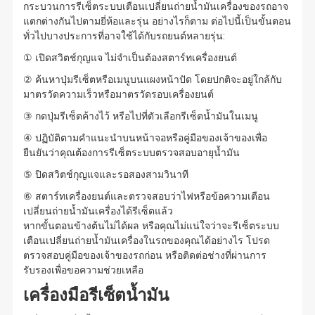
กระบวนการรีเซ็ตระบบเตือนเปลี่ยนถ่ายน้ำมันเครื่องของรถอาจ
แตกต่างกันไปตามยี่ห้อและรุ่น อย่างไรก็ตาม ต่อไปนี้เป็นขั้นตอน
ทั่วไปบางประการที่อาจใช้ได้กับรถยนต์หลายรุ่น:
① เปิดสวิตช์กุญแจ ไม่จำเป็นต้องสตาร์ทเครื่องยนต์
② ค้นหาปุ่มรีเซ็ตหรือเมนูบนแผงหน้าปัด โดยปกติจะอยู่ใกล้กับ
มาตรวัดความเร็วหรือมาตรวัดรอบเครื่องยนต์
③ กดปุ่มรีเซ็ตค้างไว้ หรือไปที่ตัวเลือกรีเซ็ตน้ำมันในเมนู
④ ปฏิบัติตามคำแนะนำบนหน้าจอหรือคู่มือของเจ้าของเพื่อ
ยืนยันว่าคุณต้องการรีเซ็ตระบบตรวจสอบอายุน้ำมัน
⑤ ปิดสวิตช์กุญแจและรอสองสามวินาที
⑥ สตาร์ทเครื่องยนต์และตรวจสอบว่าไฟหรือข้อความเตือน
เปลี่ยนถ่ายน้ำมันเครื่องได้รีเซ็ตแล้ว
หากขั้นตอนข้างต้นไม่ได้ผล หรือคุณไม่แน่ใจว่าจะรีเซ็ตระบบ
เตือนเปลี่ยนถ่ายน้ำมันเครื่องในรถของคุณได้อย่างไร โปรด
ตรวจสอบคู่มือของเจ้าของรถก่อน หรือติดต่อช่างที่ผ่านการ
รับรองเพื่อขอความช่วยเหลือ
เครื่องมือรีเซ็ตน้ำมัน