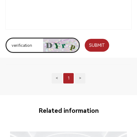
SUBMIT
<
1
>
Related information