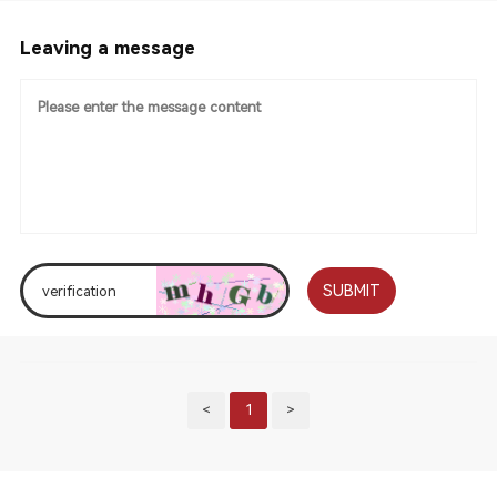
Leaving a message
SUBMIT
<
1
>