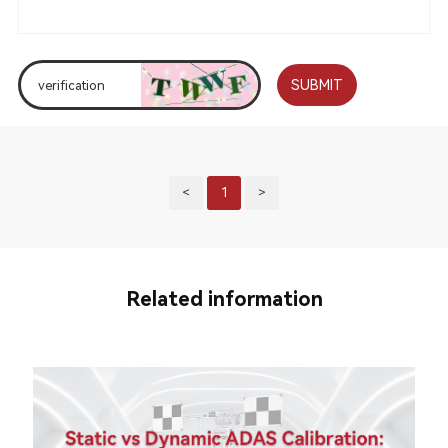
SUBMIT
<
1
>
Related information