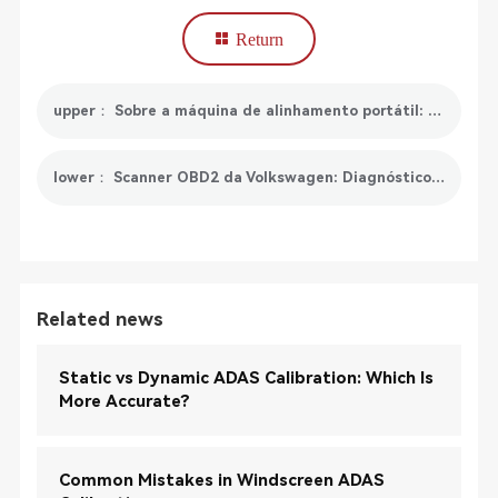
Return
upper： Sobre a máquina de alinhamento portátil: tudo o que precisa de saber
lower： Scanner OBD2 da Volkswagen: Diagnóstico e monitorização de desempenho abrangente para veículos VW
Related news
Static vs Dynamic ADAS Calibration: Which Is
More Accurate?
Common Mistakes in Windscreen ADAS