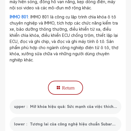
máy hiện sóng, đồng hồ vạn năng, kẹp dòng điện, máy
nội soi video và các mô-đun mở rộng khác.
IMMO 801
: IMMO 801 là công cụ lập trình chìa khóa ô tô
chuyên nghiệp và IMMO, tích hợp các chức năng kiểm tra
xe, bảo dưỡng thông thường, điều khiển từ xa, điều
khiển chìa khóa, điều khiển ECU chống trộm, thiết lập lại
ECU, đọc và ghi chip, và đọc và ghi máy tính ô tô. Sản
phẩm phù hợp cho ngành công nghiệp điện tử ô tô, thợ
khóa, xưởng sửa chữa và những người dùng chuyên
nghiệp khác.
Return
upper： Mở khóa hiệu quả: Sức mạnh của việc thích ứng EGR trong hiệu suất động cơ
lower： Tương lai của công nghệ hiệu chuẩn Subaru EyeSight: Những đổi mới và xu hướng