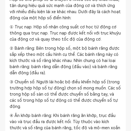
tận dụng hiệu quả sức mạnh của động cơ và thích ứng
với nhiều điều kiện lái xe khác nhau. Dưới đây là cách hoạt
động của một hộp số điển hình:
① Trục nạp: Hộp số nhận công suất cơ học từ động cơ
thông qua trục nạp. Trục nạp được kết nối với trục khuỷu
của động cơ và quay theo tốc độ của động cơ.
② Bánh răng: Bên trong hộp số, một bộ bánh răng được
sắp xếp theo một cấu hình cụ thể. Các bánh răng này có
kích thước và số răng khác nhau. Nhìn chung có hai loại
bánh răng: bánh răng dẫn động (đầu vào) và bánh răng
dẫn động (đầu ra).
③ Chuyển số: Người lái hoặc bộ điều khiển hộp số (trong
trường hợp hộp số tự động) chọn số mong muốn. Các số
trong hộp số sàn có thể được chuyển số bằng tay, và
các số trong hộp số tự động có thể được chuyển số tự
động.
④ Ăn khớp bánh răng: Khi bánh răng ăn khớp, trục đầu
vào và trục đầu ra được kết nối. Tùy thuộc vào kích
thước và số răng của bánh răng, tốc độ và mô-men xoắn