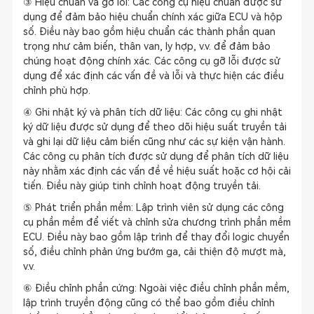
③ Hiệu chuẩn và gỡ lỗi: Các công cụ hiệu chuẩn được sử
dụng để đảm bảo hiệu chuẩn chính xác giữa ECU và hộp
số. Điều này bao gồm hiệu chuẩn các thành phần quan
trọng như cảm biến, thân van, ly hợp, v.v. để đảm bảo
chúng hoạt động chính xác. Các công cụ gỡ lỗi được sử
dụng để xác định các vấn đề và lỗi và thực hiện các điều
chỉnh phù hợp.
④ Ghi nhật ký và phân tích dữ liệu: Các công cụ ghi nhật
ký dữ liệu được sử dụng để theo dõi hiệu suất truyền tải
và ghi lại dữ liệu cảm biến cũng như các sự kiện vận hành.
Các công cụ phân tích được sử dụng để phân tích dữ liệu
này nhằm xác định các vấn đề về hiệu suất hoặc cơ hội cải
tiến. Điều này giúp tinh chỉnh hoạt động truyền tải.
⑤ Phát triển phần mềm: Lập trình viên sử dụng các công
cụ phần mềm để viết và chỉnh sửa chương trình phần mềm
ECU. Điều này bao gồm lập trình để thay đổi logic chuyển
số, điều chỉnh phản ứng bướm ga, cải thiện độ mượt mà,
v.v.
⑥ Điều chỉnh phần cứng: Ngoài việc điều chỉnh phần mềm,
lập trình truyền động cũng có thể bao gồm điều chỉnh