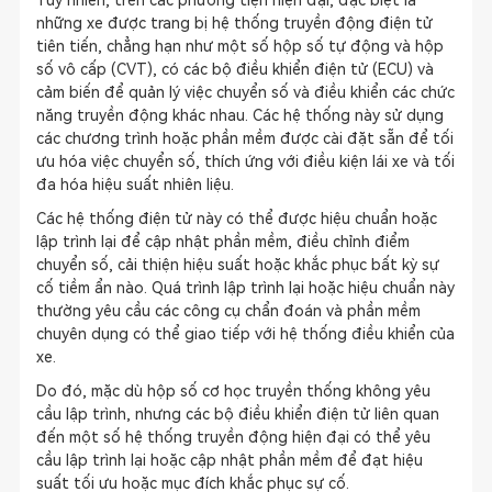
Tuy nhiên, trên các phương tiện hiện đại, đặc biệt là
những xe được trang bị hệ thống truyền động điện tử
tiên tiến, chẳng hạn như một số hộp số tự động và hộp
số vô cấp (CVT), có các bộ điều khiển điện tử (ECU) và
cảm biến để quản lý việc chuyển số và điều khiển các chức
năng truyền động khác nhau. Các hệ thống này sử dụng
các chương trình hoặc phần mềm được cài đặt sẵn để tối
ưu hóa việc chuyển số, thích ứng với điều kiện lái xe và tối
đa hóa hiệu suất nhiên liệu.
Các hệ thống điện tử này có thể được hiệu chuẩn hoặc
lập trình lại để cập nhật phần mềm, điều chỉnh điểm
chuyển số, cải thiện hiệu suất hoặc khắc phục bất kỳ sự
cố tiềm ẩn nào. Quá trình lập trình lại hoặc hiệu chuẩn này
thường yêu cầu các công cụ chẩn đoán và phần mềm
chuyên dụng có thể giao tiếp với hệ thống điều khiển của
xe.
Do đó, mặc dù hộp số cơ học truyền thống không yêu
cầu lập trình, nhưng các bộ điều khiển điện tử liên quan
đến một số hệ thống truyền động hiện đại có thể yêu
cầu lập trình lại hoặc cập nhật phần mềm để đạt hiệu
suất tối ưu hoặc mục đích khắc phục sự cố.