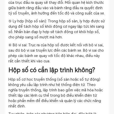
của trục đầu ra quay sẽ thay đổi. Mối quan hệ kích thước
giữa bánh răng đầu vào và bánh răng đầu ra quyết định
tỷ số truyền, ảnh hưởng đến tốc độ và công suất của xe.
⑤ Ly hợp (hộp số sàn): Trong hộp số sàn, ly hợp được sử
dụng để tách hộp số khỏi động cơ ngay lập tức khi sang
số. Nhấn bàn đạp ly hợp sẽ tách động cơ khỏi hộp số,
cho phép sang số mượt mà hơn.
⑥ Bộ vi sai: Trục ra của hộp số được kết nối với bộ vi sai,
sau đó bộ vi sai truyền lực đến các bánh xe. Bộ vi sai cho
phép các bánh xe quay với tốc độ khác nhau, điều này
rất cần thiết khi vào cua.
Hộp số có cần lập trình không?
Hộp số cơ học truyền thống (số sàn hoặc số tự động)
không yêu cầu lập trình như hệ thống điện tử. Theo
nghĩa truyền thống, lập trình bao gồm việc mã hóa hoặc
thiết lập các lệnh cụ thể trong bộ điều khiển điện tử
hoặc phần mềm để điều khiển và quản lý các chức năng
nhất định.