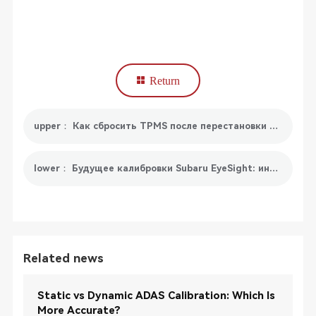
Return
upper： Как сбросить TPMS после перестановки шин
lower： Будущее калибровки Subaru EyeSight: инновации и тенденции
Related news
Static vs Dynamic ADAS Calibration: Which Is
More Accurate?