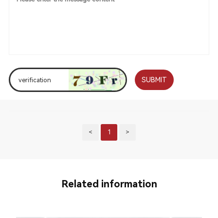
SUBMIT
<
1
>
Related information