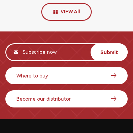
VIEW All
Submit
Where to buy
Become our distributor