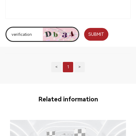
SUBMIT
<
1
>
Related information