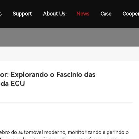
s
Support
About Us
News
Case
Cooper
r: Explorando o Fascínio das
 da ECU
rebro do automóvel moderno, monitorizando e gerindo o