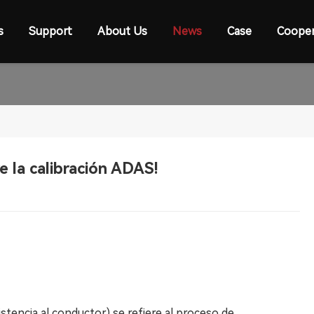
s
Support
About Us
News
Case
Cooper
e la calibración ADAS!
tencia al conductor) se refiere al proceso de