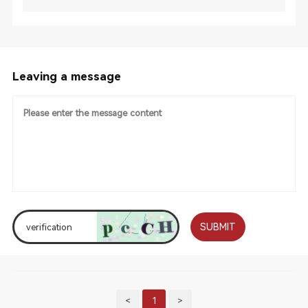
Leaving a message
SUBMIT
<
1
>