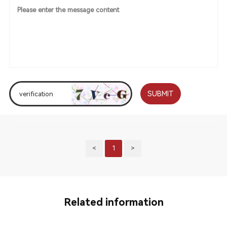
SUBMIT
<
1
>
Related information