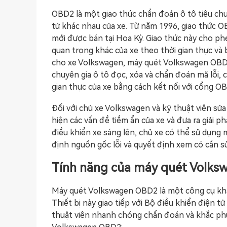
OBD2 là một giao thức chẩn đoán ô tô tiêu chu
tử khác nhau của xe. Từ năm 1996, giao thức OB
mới được bán tại Hoa Kỳ. Giao thức này cho ph
quan trọng khác của xe theo thời gian thực và 
cho xe Volkswagen, máy quét Volkswagen OBD2 
chuyên gia ô tô đọc, xóa và chẩn đoán mã lỗi, 
gian thực của xe bằng cách kết nối với cổng OB
Đối với chủ xe Volkswagen và kỹ thuật viên sử
hiện các vấn đề tiềm ẩn của xe và đưa ra giải p
điều khiển xe sáng lên, chủ xe có thể sử dụng
định nguồn gốc lỗi và quyết định xem có cần s
Tính năng của máy quét Volk
Máy quét Volkswagen OBD2 là một công cụ khắ
Thiết bị này giao tiếp với Bộ điều khiển điện 
thuật viên nhanh chóng chẩn đoán và khắc phục