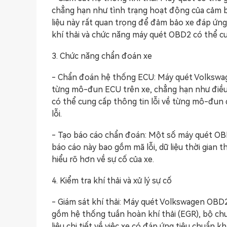
chẳng hạn như tình trạng hoạt động của cảm biế
liệu này rất quan trọng để đảm bảo xe đáp ứng c
khí thải và chức năng máy quét OBD2 có thể cu
3. Chức năng chẩn đoán xe
- Chẩn đoán hệ thống ECU: Máy quét Volkswag
từng mô-đun ECU trên xe, chẳng hạn như điều 
có thể cung cấp thông tin lỗi về từng mô-đun đ
lỗi.
- Tạo báo cáo chẩn đoán: Một số máy quét OBD2
báo cáo này bao gồm mã lỗi, dữ liệu thời gian t
hiểu rõ hơn về sự cố của xe.
4. Kiểm tra khí thải và xử lý sự cố
- Giám sát khí thải: Máy quét Volkswagen OBD2
gồm hệ thống tuần hoàn khí thải (EGR), bộ chuy
liệu chi tiết về việc xe có đáp ứng tiêu chuẩn 