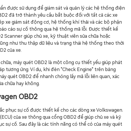
ẩn được sử dụng để giám sát và quản lý các hệ thống điện
D2 đã trở thành yêu cầu bắt buộc đối với tất cả các xe
ép xe giám sát động cơ, hệ thống khí thải và các bộ phận
báo cáo sự cố thông qua hệ thống mã lỗi. Được thiết kế
Scanner giúp chủ xe, kỹ thuật viên sửa chữa hoặc
cũng như thu thập dữ liệu và trạng thái hệ thống theo thời
D2 của xe.
a chữa, máy quét OBD2 là một công cụ thiết yếu giúp phát
háp tương ứng. Ví dụ, khi đèn "Check Engine" trên bảng
 máy quét OBD2 để nhanh chóng lấy mã lỗi liên quan, xác
ửa chữa hay không.
swagen OBD2
c phục sự cố được thiết kế cho các dòng xe Volkswagen.
tử (ECU) của xe thông qua cổng OBD2 để giúp chủ xe và kỹ
 sự cố. Sau đây là các tính năng có thể có của máy quét