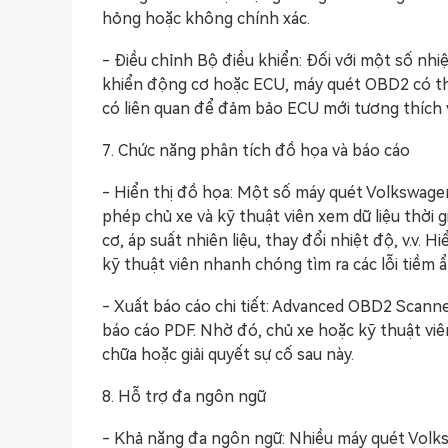
hỏng hoặc không chính xác.
- Điều chỉnh Bộ điều khiển: Đối với một số nh
khiển động cơ hoặc ECU, máy quét OBD2 có thể
có liên quan để đảm bảo ECU mới tương thích v
7. Chức năng phân tích đồ họa và báo cáo
- Hiển thị đồ họa: Một số máy quét Volkswage
phép chủ xe và kỹ thuật viên xem dữ liệu thời
cơ, áp suất nhiên liệu, thay đổi nhiệt độ, v.v. 
kỹ thuật viên nhanh chóng tìm ra các lỗi tiềm ẩ
- Xuất báo cáo chi tiết: Advanced OBD2 Scanner
báo cáo PDF. Nhờ đó, chủ xe hoặc kỹ thuật viê
chữa hoặc giải quyết sự cố sau này.
8. Hỗ trợ đa ngôn ngữ
- Khả năng đa ngôn ngữ: Nhiều máy quét Volks