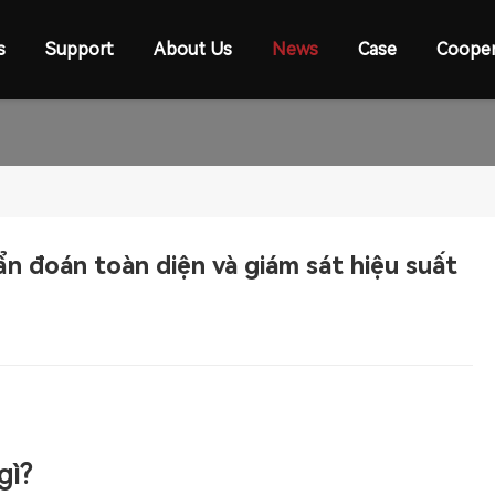
s
Support
About Us
News
Case
Cooper
 đoán toàn diện và giám sát hiệu suất
gì?