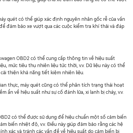
, máy quét có thể giúp xác định nguyên nhân gốc rễ của vấn
 để đảm bảo xe vượt qua các cuộc kiểm tra khí thải và đáp
lkswagen OBD2 có thể cung cấp thông tin về hiệu suất
u, mức tiêu thụ nhiên liệu tức thời, v.v. Dữ liệu này có thể
 cải thiện khả năng tiết kiệm nhiên liệu.
 gian thực, máy quét cũng có thể phân tích trạng thái hoạt
 ẩn về hiệu suất như sự cố đánh lửa, xi lanh bị cháy, v.v.
OBD2 có thể được sử dụng để hiệu chuẩn một số cảm biến
ảm biến nhiệt độ, v.v. Điều này giúp đảm bảo rằng các hệ
nh xác và tránh các vấn đề về hiệu suất do cảm biến bị