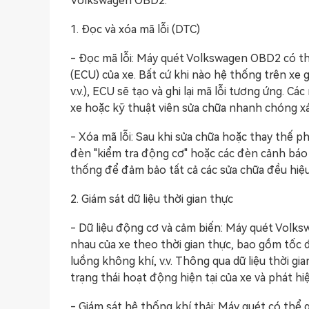
Volkswagen OBD2:
1. Đọc và xóa mã lỗi (DTC)
- Đọc mã lỗi: Máy quét Volkswagen OBD2 có thể
(ECU) của xe. Bất cứ khi nào hệ thống trên xe 
v.v.), ECU sẽ tạo và ghi lại mã lỗi tương ứng. Cá
xe hoặc kỹ thuật viên sửa chữa nhanh chóng xác 
- Xóa mã lỗi: Sau khi sửa chữa hoặc thay thế p
đèn "kiểm tra động cơ" hoặc các đèn cảnh báo k
thống để đảm bảo tất cả các sửa chữa đều hiệu
2. Giám sát dữ liệu thời gian thực
- Dữ liệu động cơ và cảm biến: Máy quét Volks
nhau của xe theo thời gian thực, bao gồm tốc
luồng không khí, v.v. Thông qua dữ liệu thời gi
trạng thái hoạt động hiện tại của xe và phát hiệ
- Giám sát hệ thống khí thải: Máy quét có thể 