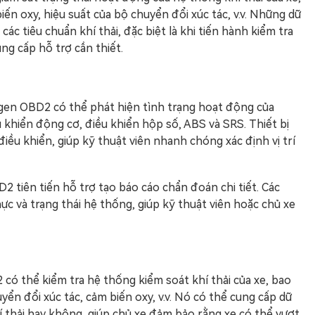
n oxy, hiệu suất của bộ chuyển đổi xúc tác, v.v. Những dữ
ác tiêu chuẩn khí thải, đặc biệt là khi tiến hành kiểm tra
ng cấp hỗ trợ cần thiết.
en OBD2 có thể phát hiện tình trạng hoạt động của
khiển động cơ, điều khiển hộp số, ABS và SRS. Thiết bị
iều khiển, giúp kỹ thuật viên nhanh chóng xác định vị trí
 tiên tiến hỗ trợ tạo báo cáo chẩn đoán chi tiết. Các
hực và trạng thái hệ thống, giúp kỹ thuật viên hoặc chủ xe
 có thể kiểm tra hệ thống kiểm soát khí thải của xe, bao
ển đổi xúc tác, cảm biến oxy, v.v. Nó có thể cung cấp dữ
khí thải hay không, giúp chủ xe đảm bảo rằng xe có thể vượt