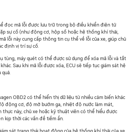
 đọc mã lỗi được lưu trữ trong bộ điều khiển điện tử
gặp sự cố (như động cơ, hộp số hoặc hệ thống khí thải,
c mã lỗi này cung cấp thông tin cụ thể về lỗi của xe, giúp chủ
định vị trí sự cố.
hụ tùng, máy quét có thể được sử dụng để xóa mã lỗi và tắt
hác. Sau khi mã lỗi được xóa, ECU sẽ tiếp tục giám sát hệ
 quả.
wagen OBD2 có thể hiển thị dữ liệu từ nhiều cảm biến khác
 độ động cơ, độ mở bướm ga, nhiệt độ nước làm mát,
an thực này, chủ xe hoặc kỹ thuật viên có thể hiểu được
n kịp thời các vấn đề tiềm ẩn.
giám sát trạng thái hoạt động của hệ thống khí thải của xe,