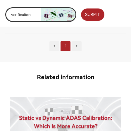
SUBMIT
<
1
>
Related information