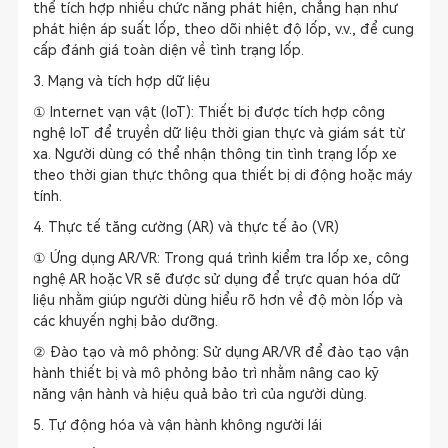
thể tích hợp nhiều chức năng phát hiện, chẳng hạn như
phát hiện áp suất lốp, theo dõi nhiệt độ lốp, v.v., để cung
cấp đánh giá toàn diện về tình trạng lốp.
3. Mạng và tích hợp dữ liệu
① Internet vạn vật (IoT): Thiết bị được tích hợp công
nghệ IoT để truyền dữ liệu thời gian thực và giám sát từ
xa. Người dùng có thể nhận thông tin tình trạng lốp xe
theo thời gian thực thông qua thiết bị di động hoặc máy
tính.
4. Thực tế tăng cường (AR) và thực tế ảo (VR)
① Ứng dụng AR/VR: Trong quá trình kiểm tra lốp xe, công
nghệ AR hoặc VR sẽ được sử dụng để trực quan hóa dữ
liệu nhằm giúp người dùng hiểu rõ hơn về độ mòn lốp và
các khuyến nghị bảo dưỡng.
② Đào tạo và mô phỏng: Sử dụng AR/VR để đào tạo vận
hành thiết bị và mô phỏng bảo trì nhằm nâng cao kỹ
năng vận hành và hiệu quả bảo trì của người dùng.
5. Tự động hóa và vận hành không người lái