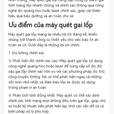
Nhìn chung, máy quét gai lốp cung cấp công cụ đánh giá
tình trạng lốp nhanh chóng và chính xác thông qua công
nghệ đo quang học hoặc laser chính xác, giúp cải thiện
hiệu quả bảo dưỡng và an toàn cho xe.
Ưu điểm của máy quét gai lốp
Máy quét gai lốp mang lại nhiều lợi ích đáng kể, khiến
chúng trở thành công cụ thiết yếu cho việc bảo trì an
toàn xe cộ. Dưới đây là những lợi ích chính:
1. Đo lường chính xác
① Phát hiện độ chính xác cao: Máy quét gai lốp sử dụng
công nghệ quang học hoặc laser để cung cấp số đo độ
sâu gai lốp chính xác hơn so với các phương pháp đo thủ
công truyền thống. Nó có thể phát hiện ngay cả những
vết mòn nhỏ nhất và đảm bảo lốp xe được sử dụng
trong phạm vi an toàn.
② Phân tích tính đồng nhất: Máy quét có thể xác định
chính xác tình trạng mòn không đều trên gai lốp, giúp chủ
xe hoặc kỹ thuật viên phát hiện kịp thời các vấn đề và có
biện pháp xử lý phù hợp.