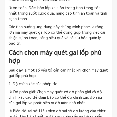
② An toàn: Đảm bảo lốp xe luôn trong tình trạng tốt
nhất trong suốt cuộc đua, nâng cao tính an toàn và tính
cạnh tranh.
Các tình huống ứng dụng này chứng minh phạm vi rộng
lớn mà máy quét gai lốp có thể đóng góp trong việc cải
thiện sự an toàn, tăng hiệu quả và tối ưu hóa quản lý
bảo trì.
Cách chọn máy quét gai lốp phù
hợp
Sau đây là một số yếu tố cần cân nhắc khi chọn máy quét
gai lốp phù hợp:
1. Độ chính xác của phép đo
① Độ phân giải: Chọn máy quét có độ phân giải và độ
chính xác cao để đảm bảo có thể đo chính xác độ sâu
của gai lốp và phát hiện ra độ mòn nhỏ nhất.
② Biên độ sai số: Hiểu biên độ sai số đo lường của thiết
bị để đảm bảo thiết bị đáp ứng nhu cầu và tiêu chuẩn