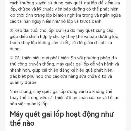
cách thường xuyên sử dụng máy quét gai lốp để kiểm tra
lốp, chủ xe và kỹ thuật viên bảo dưỡng có thể phát hiện
kịp thời tình trạng lốp bị mòn nghiêm trọng và ngăn ngừa
các tai nạn nguy hiểm như nổ lốp và trượt bánh.
② Kéo dài tuổi thọ lốp: Dữ liệu do máy quét cung cấp
giúp điều chỉnh hợp lý chu kỳ thay thế và bảo dưỡng lốp,
tránh thay lốp không cần thiết, từ đó giảm chi phí sử
dụng.
③ Cải thiện hiệu quả phát hiện: So với phương pháp đo
thủ công truyền thống, máy quét gai lốp dễ vận hành và
nhanh hơn, giúp cải thiện đáng kể hiệu quả phát hiện,
đặc biệt phù hợp cho các cửa hàng sửa chữa ô tô và
quản lý đội xe.
Nhìn chung, máy quét gai lốp đóng vai trò không thể
thay thế trong việc cải thiện độ an toàn của xe và tối ưu
hóa việc quản lý lốp.
Máy quét gai lốp hoạt động như
thế nào