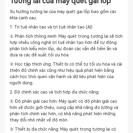
Tương lai của máy quét gai lốp
Xu hướng tương lai của máy quét gai lốp bao gồm các
khía cạnh sau:
1. Trí tuệ nhân tạo và trí tuệ nhân tạo (AI)
① Phân tích thông minh: Máy quét trong tương lai sẽ tích
hợp nhiều công nghệ trí tuệ nhân tạo hơn để tự động
phân tích kiểu mòn lốp, dự đoán các vấn đề tiềm ẩn và
đưa ra các đề xuất tối ưu hóa.
② Học tập thích ứng: Thiết bị có thể tự tối ưu hóa và cải
thiện độ chính xác cũng như hiệu quả phát hiện bằng
cách học thói quen vận hành và dữ liệu phát hiện của
người dùng.
2. Độ chính xác cao và tích hợp đa chức năng
① Độ phân giải cao hơn: Máy quét có độ phân giải cao
hơn sẽ được giới thiệu, cung cấp khả năng đo lường và
phân tích chính xác hơn, có khả năng phát hiện những
thay đổi nhỏ nhất về độ mòn.
② Thiết bị đa chức năng: Máy quét trong tương lai có