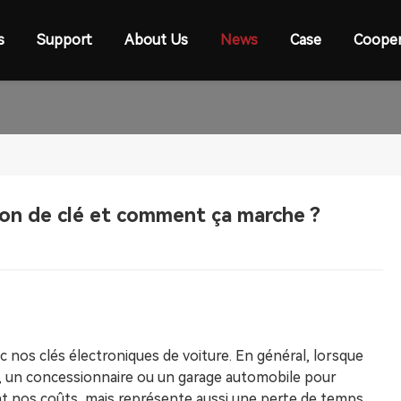
s
Support
About Us
News
Case
Cooper
on de clé et comment ça marche ?
os clés électroniques de voiture. En général, lorsque
r, un concessionnaire ou un garage automobile pour
nt nos coûts, mais représente aussi une perte de temps