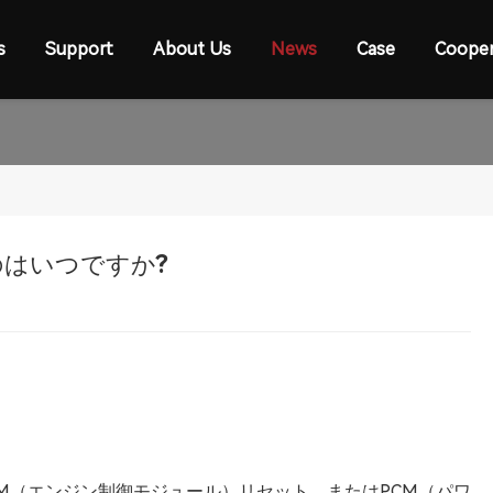
s
Support
About Us
News
Case
Cooper
のはいつですか?
CM（エンジン制御モジュール）リセット、またはPCM（パワ