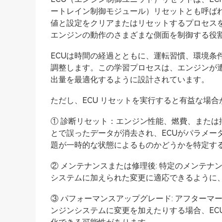
ートレイン制御モジュール）リセットとも呼ばれ
値と設定をクリアまたはリセットするプロセスを
エンジンの動作のさまざまな側面を制御する役
ECUは時間の経過とともに、運転習慣、環境条
調整します。この学習プロセスは、エンジンが
出量を最適化するように設計されています。
ただし、ECU リセットを実行すると有益な場合
① 診断リセット：エンジン性能、燃費、または
とで誤ったデータが消去され、ECUがパラメー
題が一時的な状態によるものかどうかを特定す
② メンテナンスまたは修理後: 特定のメンテナ
システムに加えられた変更に適応できるように、
③ パフォーマンスアップグレード: アフター
ンジンシステムに変更を加えたりする場合、EC