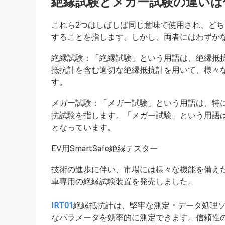
絶縁試験とメガー試験の違いは
これら2つはしばしば同じ意味で使用され、ど
することを指します。しかし、両者にはわずか
絶縁試験：「絶縁試験」という用語は、絶縁抵
抵抗計を含む適切な絶縁抵抗計を用いて、様々
す。
メガー試験：「メガー試験」という用語は、特
抗試験を指します。「メガー試験」という用語
となっています。
EV用SmartSafe絶縁テスター
技術の進歩に伴い、市場には様々な機能を備えた絶
車専用の絶縁試験装置を発売しました。
IRT01
絶縁抵抗計は、堅牢な測定・データ処理
なパラメータを効率的に測定できます。信頼性