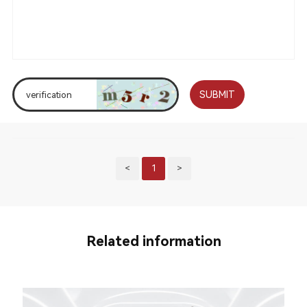
SUBMIT
<
1
>
Related information